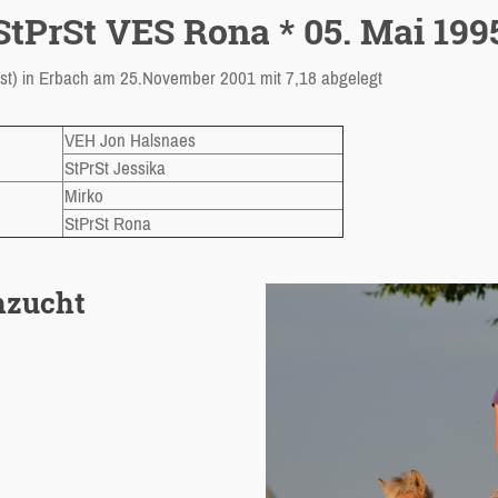
StPrSt VES Rona * 05. Mai 199
st) in Erbach am 25.November 2001 mit 7,18 abgelegt
VEH Jon Halsnaes
StPrSt Jessika
Mirko
StPrSt Rona
hzucht